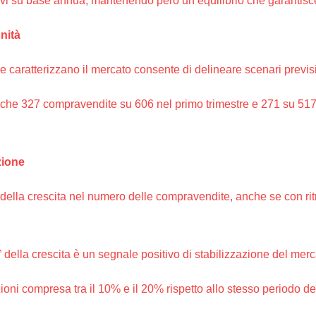
ativi su base annua, mantenendo però un equilibrio che garantisce
nità
 che caratterizzano il mercato consente di delineare scenari previ
che 327 compravendite su 606 nel primo trimestre e 271 su 517 n
zione
della crescita nel numero delle compravendite, anche se con ritm
 della crescita è un segnale positivo di stabilizzazione del merc
ioni compresa tra il 10% e il 20% rispetto allo stesso periodo d