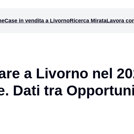
me
Case in vendita a Livorno
Ricerca Mirata
Lavora con
re a Livorno nel 202
. Dati tra Opportuni