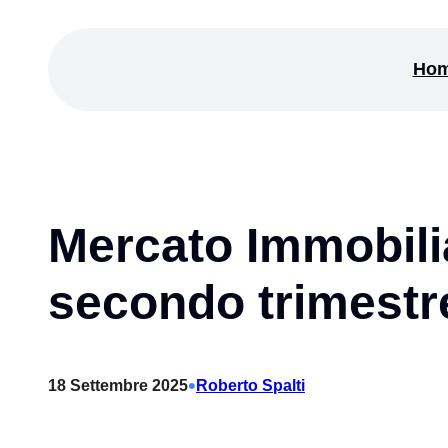
Vai
al
Ho
contenuto
Mercato Immobilia
secondo trimestre
•
18 Settembre 2025
Roberto Spalti